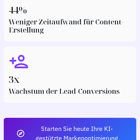
46%
Weniger Zeitaufwand für Content-
Erstellung
person_add
3x
Wachstum der Lead-Conversions
Starten Sie heute Ihre KI-
explore
gestützte Markenoptimierung