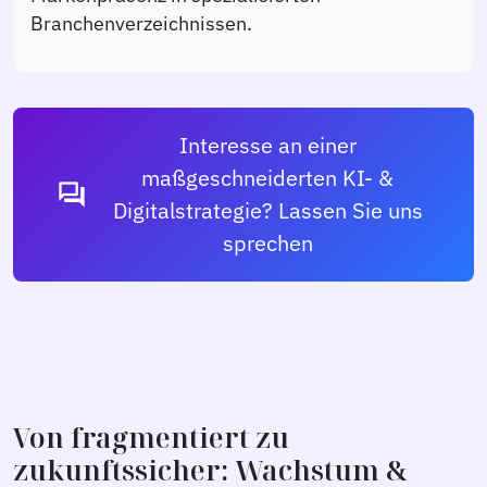
Branchenverzeichnissen.
Interesse an einer
maßgeschneiderten KI- &
forum
Digitalstrategie? Lassen Sie uns
sprechen
Von fragmentiert zu
zukunftssicher: Wachstum &