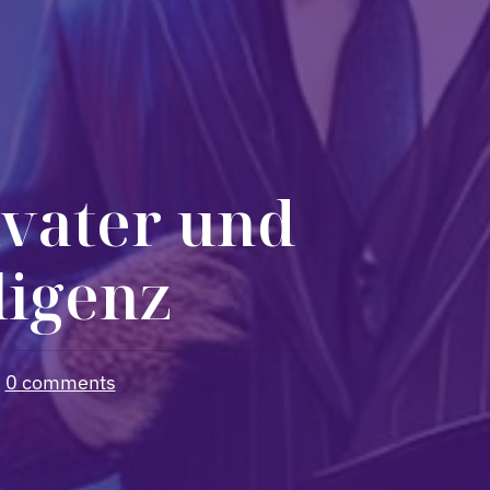
ivater und
ligenz
•
0 comments