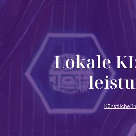
Lokale KI
leist
Künstliche In