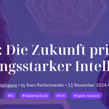
: Die Zukunft pr
ungsstarker Intel
telligenz
• by Sven Reifschneider • 11 November 2024 
#ki
#datenschutz
#llm
#open source