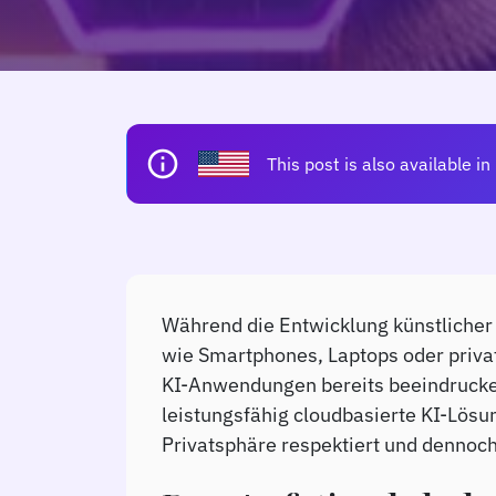
info
This post is also available in
Während die Entwicklung künstlicher In
wie Smartphones, Laptops oder priva
KI-Anwendungen bereits beeindrucken
leistungsfähig cloudbasierte KI-Lösun
Privatsphäre respektiert und dennoch