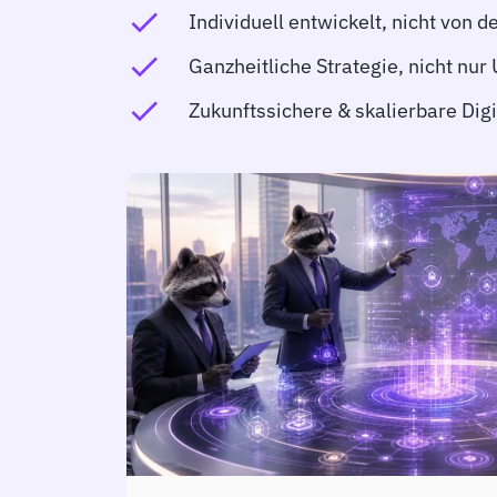
check
Individuell entwickelt, nicht von d
check
Ganzheitliche Strategie, nicht nu
check
Zukunftssichere & skalierbare Dig