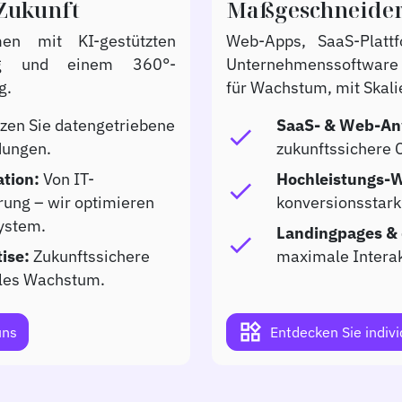
 Zukunft
Maßgeschneidert
en mit KI-gestützten
Web-Apps, SaaS-Platt
nung und einem 360°-
Unternehmenssoftware –
g.
für Wachstum, mit Skali
zen Sie datengetriebene
SaaS- & Web-A
check
dungen.
zukunftssichere 
ation:
Von IT-
Hochleistungs-W
check
erung – wir optimieren
konversionsstark 
ystem.
Landingpages & d
check
ise:
Zukunftssichere
maximale Interak
ales Wachstum.
widgets
uns
Entdecken Sie indivi