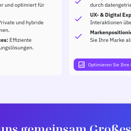
check
er und optimiert für
durch datengetri
UX- & Digital Ex
check
rivate und hybride
Interaktionen übe
men.
Markenpositionie
check
ces:
Effiziente
Sie Ihre Marke a
rungslösungen.
analytics
Optimieren Sie Ihre 
 uns gemeinsam Großes