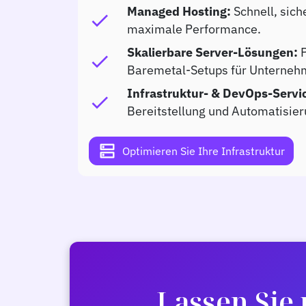
Managed Hosting:
Schnell, sich
check
maximale Performance.
Skalierbare Server-Lösungen:
P
check
Baremetal-Setups für Unterneh
Infrastruktur- & DevOps-Servi
check
Bereitstellung und Automatisie
dns
Optimieren Sie Ihre Infrastruktur
Lassen Sie