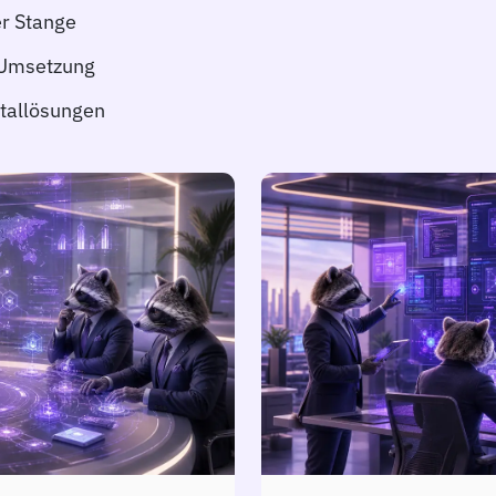
er Stange
r Umsetzung
itallösungen