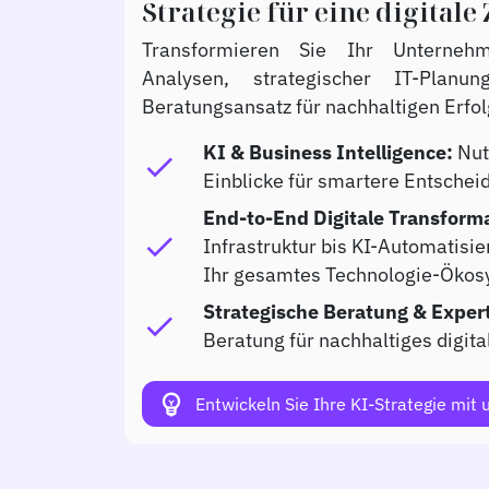
Strategie für eine digitale
Transformieren Sie Ihr Unternehm
Analysen, strategischer IT-Pla
Beratungsansatz für nachhaltigen Erfol
KI & Business Intelligence:
Nut
check
Einblicke für smartere Entschei
End-to-End Digitale Transform
check
Infrastruktur bis KI-Automatisi
Ihr gesamtes Technologie-Ökos
Strategische Beratung & Expert
check
Beratung für nachhaltiges digit
emoji_objects
Entwickeln Sie Ihre KI-Strategie mit 